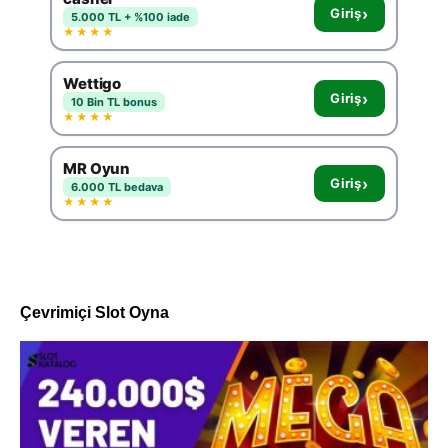
›
Giriş
5.000 TL + %100 iade
★★★★
Wettigo
›
Giriş
10 Bin TL bonus
★★★★
MR Oyun
›
Giriş
6.000 TL bedava
★★★★
Çevrimiçi Slot Oyna