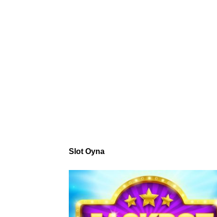
Slot Oyna