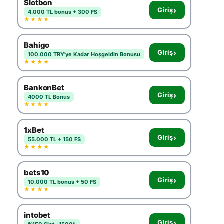
Slotbon
›
Giriş
4.000 TL bonus + 300 FS
★★★★
Bahigo
›
Giriş
100.000 TRY'ye Kadar Hoşgeldin Bonusu
★★★★
BankonBet
›
Giriş
4000 TL Bonus
★★★★
1xBet
›
Giriş
55.000 TL + 150 FS
★★★★
bets10
›
Giriş
10.000 TL bonus + 50 FS
★★★★
intobet
›
Giriş