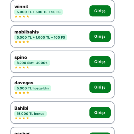
winnit
›
Giriş
5.000 TL + 500 TL + 50 FS
★★★★
mobilbahis
›
Giriş
5.000 TL + 1.000 TL + 100 FS
★★★★
spino
›
Giriş
%200 Slot · 4000₺
★★★★
davegas
›
Giriş
5.000 TL hoşgeldin
★★★★
Bahibi
›
Giriş
15.000 TL bonus
★★★★
casher