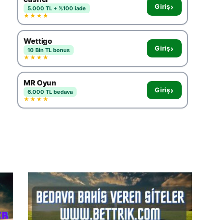
›
Giriş
5.000 TL + %100 iade
★★★★
Wettigo
›
Giriş
10 Bin TL bonus
★★★★
MR Oyun
›
Giriş
6.000 TL bedava
★★★★