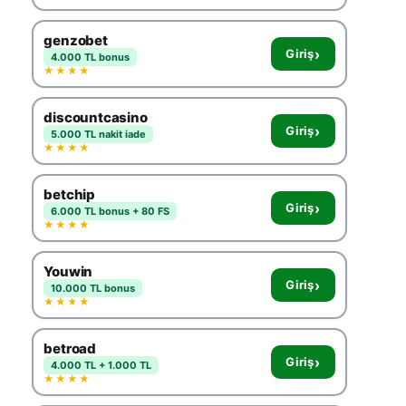
genzobet
›
Giriş
4.000 TL bonus
★★★★
discountcasino
›
Giriş
5.000 TL nakit iade
★★★★
betchip
›
Giriş
6.000 TL bonus + 80 FS
★★★★
Youwin
›
Giriş
10.000 TL bonus
★★★★
betroad
›
Giriş
4.000 TL + 1.000 TL
★★★★