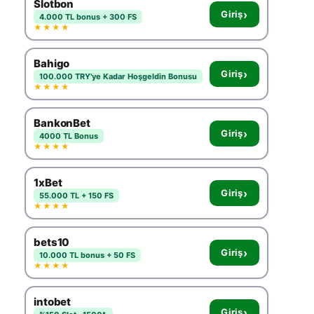
Slotbon
›
Giriş
4.000 TL bonus + 300 FS
★★★★
Bahigo
›
Giriş
100.000 TRY'ye Kadar Hoşgeldin Bonusu
★★★★
BankonBet
›
Giriş
4000 TL Bonus
★★★★
1xBet
›
Giriş
55.000 TL + 150 FS
★★★★
bets10
›
Giriş
10.000 TL bonus + 50 FS
★★★★
intobet
›
Giriş