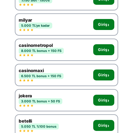
%150 Slot · 1500₺
★★★★
milyar
›
Giriş
5.000 TL'ye kadar
★★★★
casinometropol
›
Giriş
8.000 TL bonus + 150 FS
★★★★
casinomaxi
›
Giriş
6.500 TL bonus + 150 FS
★★★★
jokera
›
Giriş
3.000 TL bonus + 50 FS
★★★★
betelli
›
Giriş
5.050 TL %100 bonus
★★★★