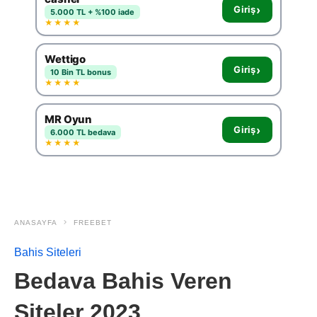
›
Giriş
5.000 TL + %100 iade
★★★★
Wettigo
›
Giriş
10 Bin TL bonus
★★★★
MR Oyun
›
Giriş
6.000 TL bedava
★★★★
ANASAYFA
FREEBET
Bahis Siteleri
Bedava Bahis Veren
Siteler 2023