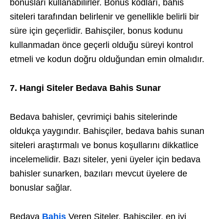
bonusları kullanabilirler. Bonus kodları, bahis
siteleri tarafından belirlenir ve genellikle belirli bir
süre için geçerlidir. Bahisçiler, bonus kodunu
kullanmadan önce geçerli olduğu süreyi kontrol
etmeli ve kodun doğru olduğundan emin olmalıdır.
7. Hangi Siteler Bedava Bahis Sunar
Bedava bahisler, çevrimiçi bahis sitelerinde
oldukça yaygındır. Bahisçiler, bedava bahis sunan
siteleri araştırmalı ve bonus koşullarını dikkatlice
incelemelidir. Bazı siteler, yeni üyeler için bedava
bahisler sunarken, bazıları mevcut üyelere de
bonuslar sağlar.
Bedava
Bahis
Veren Siteler, Bahisçiler, en iyi