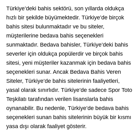
Türkiye’deki bahis sektörü, son yıllarda oldukça
hızlı bir şekilde büyümektedir. Türkiye’de birçok
bahis sitesi bulunmaktadır ve bu siteler,
müşterilerine bedava bahis seçenekleri
sunmaktadır. Bedava bahisler, Türkiye’deki bahis
severler için oldukça popülerdir ve birçok bahis
sitesi, yeni müşteriler kazanmak için bedava bahis
seçenekleri sunar. Ancak Bedava Bahis Veren
Siteler, Türkiye’de bahis sitelerinin faaliyetleri,
yasal olarak sınırlıdır. Türkiye’de sadece Spor Toto
Teşkilatı tarafından verilen lisanslarla bahis
oynanabilir. Bu nedenle, Türkiye’de bedava bahis
seçenekleri sunan bahis sitelerinin büyük bir kısmı
yasa dışı olarak faaliyet gösterir.