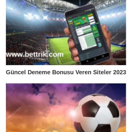
Güncel Deneme Bonusu Veren Siteler 2023