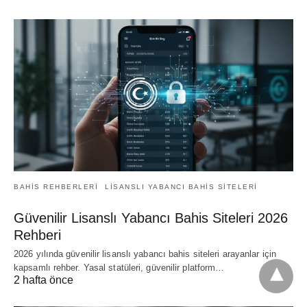
BAHIS REHBERLERI
LISANSLI YABANCI BAHIS SITELERI
Güvenilir Lisanslı Yabancı Bahis Siteleri 2026
Rehberi
2026 yılında güvenilir lisanslı yabancı bahis siteleri arayanlar için
kapsamlı rehber. Yasal statüleri, güvenilir platform…
2 hafta önce