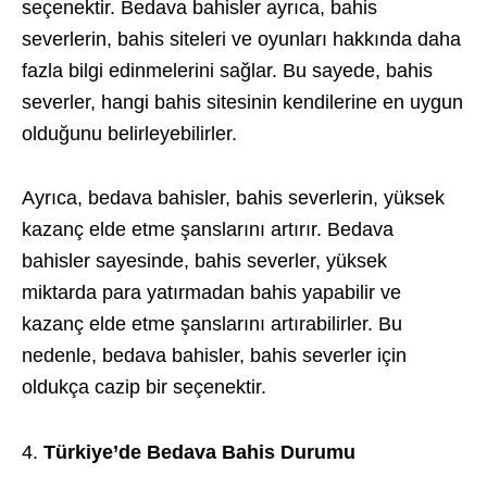
seçenektir. Bedava bahisler ayrıca, bahis
severlerin, bahis siteleri ve oyunları hakkında daha
fazla bilgi edinmelerini sağlar. Bu sayede, bahis
severler, hangi bahis sitesinin kendilerine en uygun
olduğunu belirleyebilirler.
Ayrıca, bedava bahisler, bahis severlerin, yüksek
kazanç elde etme şanslarını artırır. Bedava
bahisler sayesinde, bahis severler, yüksek
miktarda para yatırmadan bahis yapabilir ve
kazanç elde etme şanslarını artırabilirler. Bu
nedenle, bedava bahisler, bahis severler için
oldukça cazip bir seçenektir.
Türkiye’de Bedava Bahis Durumu