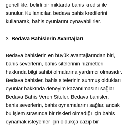
genellikle, belirli bir miktarda bahis kredisi ile
sunulur. Kullanıcılar, bedava bahis kredilerini
kullanarak, bahis oyunlarını oynayabilirler.
Bedava Bahislerin Avantajları
Bedava bahislerin en büyük avantajlarından biri,
bahis severlerin, bahis sitelerinin hizmetleri
hakkında bilgi sahibi olmalarına yardımcı olmasıdır.
Bedava bahisler, bahis sitelerinin sunmuş oldukları
oyunlar hakkında deneyim kazanılmasını sağlar.
Bedava Bahis Veren Siteler, Bedava bahisler,
bahis severlerin, bahis oynamalarını sağlar, ancak
bu işlem sırasında bir riskleri olmadığı için bahis
oynamak isteyenler için oldukça cazip bir