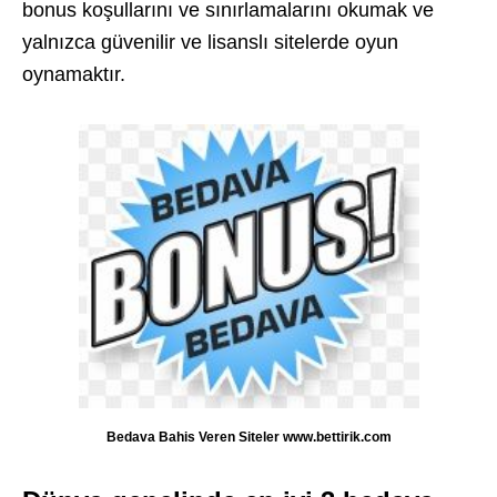
bonus koşullarını ve sınırlamalarını okumak ve
yalnızca güvenilir ve lisanslı sitelerde oyun
oynamaktır.
Bedava Bahis Veren Siteler www.bettirik.com