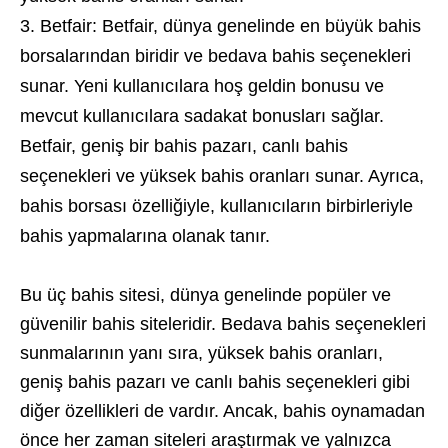
Betfair: Betfair, dünya genelinde en büyük bahis
borsalarından biridir ve bedava bahis seçenekleri
sunar. Yeni kullanıcılara hoş geldin bonusu ve
mevcut kullanıcılara sadakat bonusları sağlar.
Betfair, geniş bir bahis pazarı, canlı bahis
seçenekleri ve yüksek bahis oranları sunar. Ayrıca,
bahis borsası özelliğiyle, kullanıcıların birbirleriyle
bahis yapmalarına olanak tanır.
Bu üç bahis sitesi, dünya genelinde popüler ve
güvenilir bahis siteleridir. Bedava bahis seçenekleri
sunmalarının yanı sıra, yüksek bahis oranları,
geniş bahis pazarı ve canlı bahis seçenekleri gibi
diğer özellikleri de vardır. Ancak, bahis oynamadan
önce her zaman siteleri araştırmak ve yalnızca