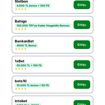
Slotbon
›
Giriş
4.000 TL bonus + 300 FS
★★★★
Bahigo
›
Giriş
100.000 TRY'ye Kadar Hoşgeldin Bonusu
★★★★
BankonBet
›
Giriş
4000 TL Bonus
★★★★
1xBet
›
Giriş
55.000 TL + 150 FS
★★★★
bets10
›
Giriş
10.000 TL bonus + 50 FS
★★★★
intobet
›
Giriş