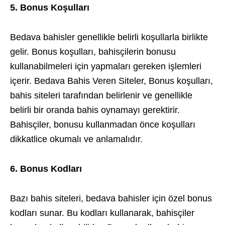
5. Bonus Koşulları
Bedava bahisler genellikle belirli koşullarla birlikte
gelir. Bonus koşulları, bahisçilerin bonusu
kullanabilmeleri için yapmaları gereken işlemleri
içerir. Bedava Bahis Veren Siteler, Bonus koşulları,
bahis siteleri tarafından belirlenir ve genellikle
belirli bir oranda bahis oynamayı gerektirir.
Bahisçiler, bonusu kullanmadan önce koşulları
dikkatlice okumalı ve anlamalıdır.
6. Bonus Kodları
Bazı bahis siteleri, bedava bahisler için özel bonus
kodları sunar. Bu kodları kullanarak, bahisçiler