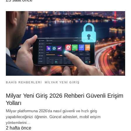
BAHIS REHBERLERI
MILYAR YENI GIRIŞ
Milyar Yeni Giriş 2026 Rehberi Güvenli Erişim
Yolları
Milyar platformuna 2026'da nasıl güvenli ve hızlı giriş
yapabileceğinizi öğrenin. Güncel adresleri, mobil erişim
yöntemlerini…
2 hafta önce