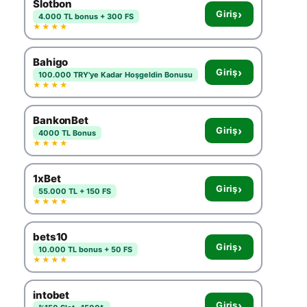
Slotbon
›
Giriş
4.000 TL bonus + 300 FS
★★★★
Bahigo
›
Giriş
100.000 TRY'ye Kadar Hoşgeldin Bonusu
★★★★
BankonBet
›
Giriş
4000 TL Bonus
★★★★
1xBet
›
Giriş
55.000 TL + 150 FS
★★★★
bets10
›
Giriş
10.000 TL bonus + 50 FS
★★★★
intobet
›
Giriş