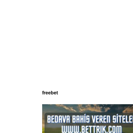
freebet