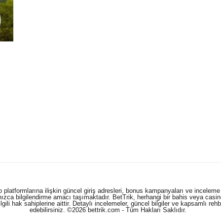
platformlarına ilişkin güncel giriş adresleri, bonus kampanyaları ve inceleme i
lnızca bilgilendirme amacı taşımaktadır. BetTrik, herhangi bir bahis veya cas
lgili hak sahiplerine aittir. Detaylı incelemeler, güncel bilgiler ve kapsamlı reh
edebilirsiniz. ©2026 bettrik.com - Tüm Hakları Saklıdır.