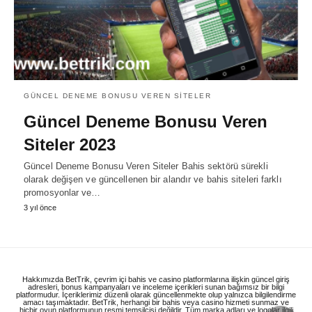
GÜNCEL DENEME BONUSU VEREN SITELER
Güncel Deneme Bonusu Veren
Siteler 2023
Güncel Deneme Bonusu Veren Siteler Bahis sektörü sürekli
olarak değişen ve güncellenen bir alandır ve bahis siteleri farklı
promosyonlar ve…
3 yıl önce
Hakkımızda BetTrik, çevrim içi bahis ve casino platformlarına ilişkin güncel giriş
adresleri, bonus kampanyaları ve inceleme içerikleri sunan bağımsız bir bilgi
platformudur. İçeriklerimiz düzenli olarak güncellenmekte olup yalnızca bilgilendirme
amacı taşımaktadır. BetTrik, herhangi bir bahis veya casino hizmeti sunmaz ve
hiçbir oyun platformunun resmi temsilcisi değildir. Tüm marka adları ve logolar ilgili