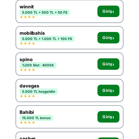
winnit
›
Giriş
5.000 TL + 500 TL + 50 FS
★★★★
mobilbahis
›
Giriş
5.000 TL + 1.000 TL + 100 FS
★★★★
spino
›
Giriş
%200 Slot · 4000₺
★★★★
davegas
›
Giriş
5.000 TL hoşgeldin
★★★★
Bahibi
›
Giriş
15.000 TL bonus
★★★★
casher