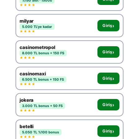
%150 Slot · 1500₺
★★★★
milyar
›
Giriş
5.000 TL'ye kadar
★★★★
casinometropol
›
Giriş
8.000 TL bonus + 150 FS
★★★★
casinomaxi
›
Giriş
6.500 TL bonus + 150 FS
★★★★
jokera
›
Giriş
3.000 TL bonus + 50 FS
★★★★
betelli
›
Giriş
5.050 TL %100 bonus
★★★★