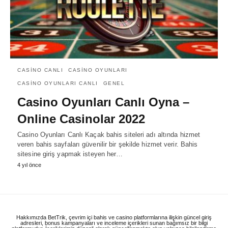
CASINO CANLI
CASINO OYUNLARI
CASINO OYUNLARI CANLI
GENEL
Casino Oyunları Canlı Oyna –
Online Casinolar 2022
Casino Oyunları Canlı Kaçak bahis siteleri adı altında hizmet
veren bahis sayfaları güvenilir bir şekilde hizmet verir. Bahis
sitesine giriş yapmak isteyen her…
4 yıl önce
Hakkımızda BetTrik, çevrim içi bahis ve casino platformlarına ilişkin güncel giriş
adresleri, bonus kampanyaları ve inceleme içerikleri sunan bağımsız bir bilgi