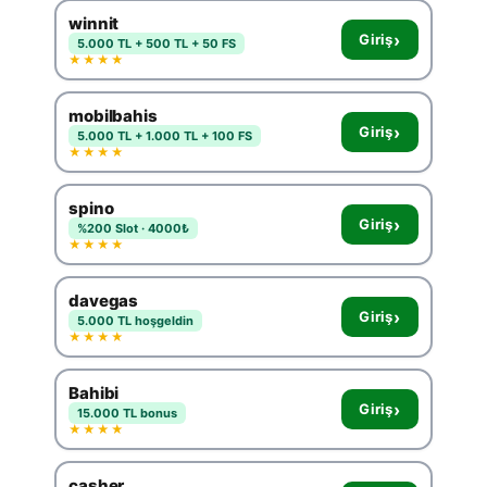
winnit
›
Giriş
5.000 TL + 500 TL + 50 FS
★★★★
mobilbahis
›
Giriş
5.000 TL + 1.000 TL + 100 FS
★★★★
spino
›
Giriş
%200 Slot · 4000₺
★★★★
davegas
›
Giriş
5.000 TL hoşgeldin
★★★★
Bahibi
›
Giriş
15.000 TL bonus
★★★★
casher