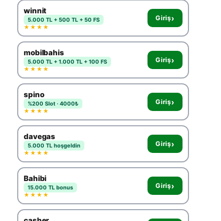
winnit
›
Giriş
5.000 TL + 500 TL + 50 FS
★★★★
mobilbahis
›
Giriş
5.000 TL + 1.000 TL + 100 FS
★★★★
spino
›
Giriş
%200 Slot · 4000₺
★★★★
davegas
›
Giriş
5.000 TL hoşgeldin
★★★★
Bahibi
›
Giriş
15.000 TL bonus
★★★★
casher