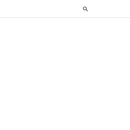
Typ
your
sea
que
and
hit
ente