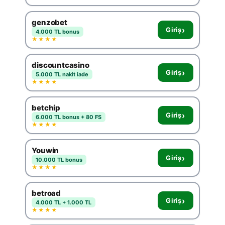
genzobet
›
Giriş
4.000 TL bonus
★★★★
discountcasino
›
Giriş
5.000 TL nakit iade
★★★★
betchip
›
Giriş
6.000 TL bonus + 80 FS
★★★★
Youwin
›
Giriş
10.000 TL bonus
★★★★
betroad
›
Giriş
4.000 TL + 1.000 TL
★★★★