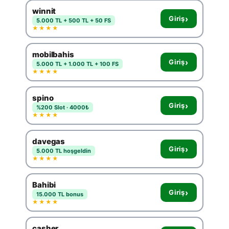
winnit
›
Giriş
5.000 TL + 500 TL + 50 FS
★★★★
mobilbahis
›
Giriş
5.000 TL + 1.000 TL + 100 FS
★★★★
spino
›
Giriş
%200 Slot · 4000₺
★★★★
davegas
›
Giriş
5.000 TL hoşgeldin
★★★★
Bahibi
›
Giriş
15.000 TL bonus
★★★★
casher