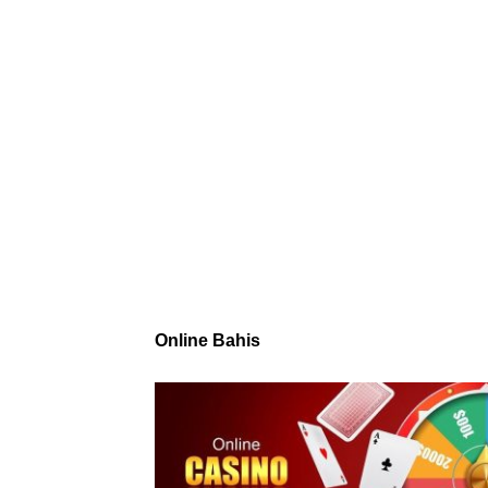
Online Bahis