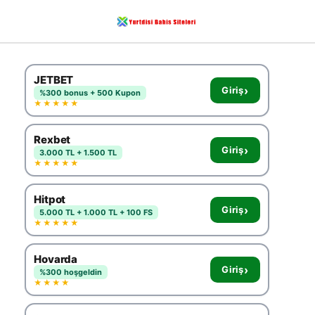
JETBET
›
Giriş
%300 bonus + 500 Kupon
★★★★★
Rexbet
›
Giriş
3.000 TL + 1.500 TL
★★★★★
Hitpot
›
Giriş
5.000 TL + 1.000 TL + 100 FS
★★★★★
Hovarda
›
Giriş
%300 hoşgeldin
★★★★