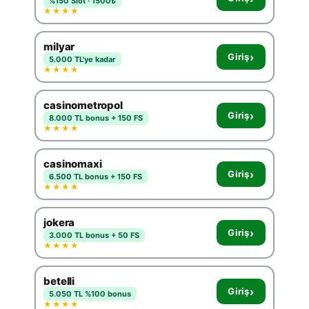
%150 Slot · 1500₺
★★★★
milyar
›
Giriş
5.000 TL'ye kadar
★★★★
casinometropol
›
Giriş
8.000 TL bonus + 150 FS
★★★★
casinomaxi
›
Giriş
6.500 TL bonus + 150 FS
★★★★
jokera
›
Giriş
3.000 TL bonus + 50 FS
★★★★
betelli
›
Giriş
5.050 TL %100 bonus
★★★★