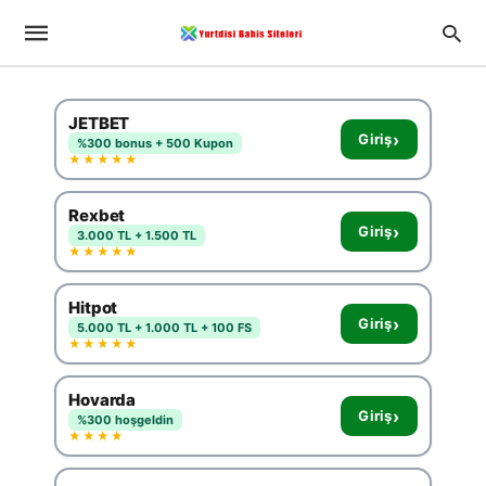
JETBET
›
Giriş
%300 bonus + 500 Kupon
★★★★★
Rexbet
›
Giriş
3.000 TL + 1.500 TL
★★★★★
Hitpot
›
Giriş
5.000 TL + 1.000 TL + 100 FS
★★★★★
Hovarda
›
Giriş
%300 hoşgeldin
★★★★