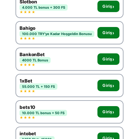
Slotbon
›
Giriş
4.000 TL bonus + 300 FS
★★★★
Bahigo
›
Giriş
100.000 TRY'ye Kadar Hoşgeldin Bonusu
★★★★
BankonBet
›
Giriş
4000 TL Bonus
★★★★
1xBet
›
Giriş
55.000 TL + 150 FS
★★★★
bets10
›
Giriş
10.000 TL bonus + 50 FS
★★★★
intobet
›
Giriş